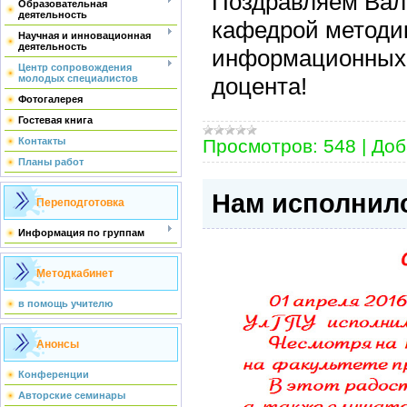
Поздравляем Вал
Образовательная
деятельность
кафедрой методик
Научная и инновационная
деятельность
информационных т
Центр сопровождения
доцента!
молодых специалистов
Фотогалерея
Гостевая книга
Просмотров:
548
|
Доб
Контакты
Планы работ
Нам исполнилс
Переподготовка
Информация по группам
Методкабинет
в помощь учителю
Анонсы
Конференции
Авторские семинары