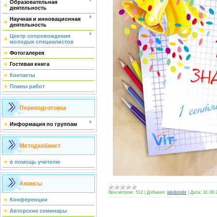
Образовательная
деятельность
Научная и инновационная
деятельность
Центр сопровождения
молодых специалистов
Фотогалерея
Гостевая книга
Контакты
Планы работ
Переподготовка
Информация по группам
Методкабинет
в помощь учителю
Анонсы
Просмотров:
512
|
Добавил:
ipkdistobr
|
Дата:
31.08.
Конференции
Авторские семинары